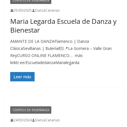
CENTROS DE ENSEÑANZA
25/03/2025
DanzaCanarias
Maria Legarda Escuela de Danza y
Bienestar
AMANTE DE LA DANZAFlamenco | Danza
ClásicaSevillanas | Bulería💃🏻📍La Gomera – Valle Gran
ReyCURSO ONLINE FLAMENCO… más
linktr.ee/EscueladedanzaMarialegarda
Leer más
CENTROS DE ENSEÑANZA
24/03/2024
DanzaCanarias