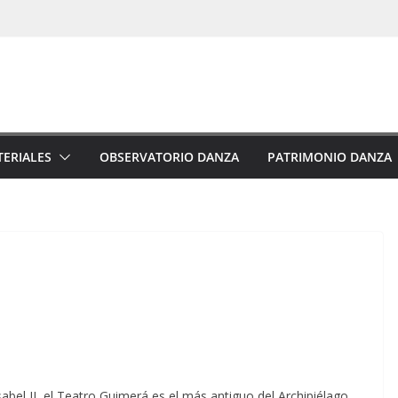
ERIALES
OBSERVATORIO DANZA
PATRIMONIO DANZA
abel II, el Teatro Guimerá es el más antiguo del Archipiélago