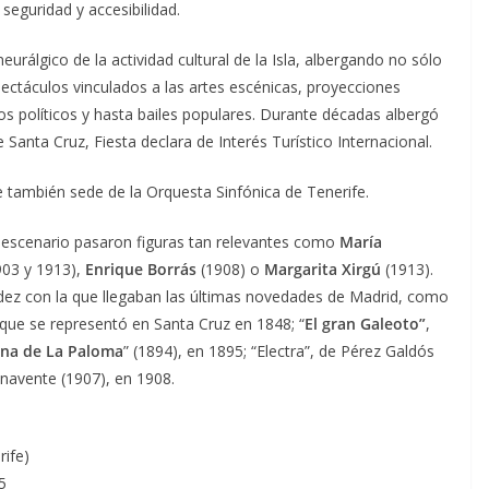
eguridad y accesibilidad.
urálgico de la actividad cultural de la Isla, albergando no sólo
pectáculos vinculados a las artes escénicas, proyecciones
os políticos y hasta bailes populares. Durante décadas albergó
Santa Cruz, Fiesta declara de Interés Turístico Internacional.
e también sede de la Orquesta Sinfónica de Tenerife.
u escenario pasaron figuras tan relevantes como
María
03 y 1913),
Enrique Borrás
(1908) o
Margarita Xirgú
(1913).
apidez con la que llegaban las últimas novedades de Madrid, como
), que se representó en Santa Cruz en 1848; “
El gran Galeoto”
,
ena de La Paloma
” (1894), en 1895; “Electra”, de Pérez Galdós
enavente (1907), en 1908.
rife)
5