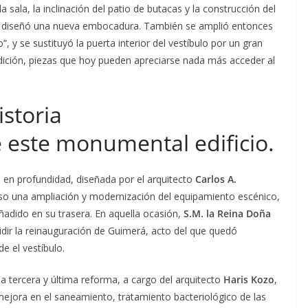
la sala, la inclinación del patio de butacas y la construcción del
 se diseñó una nueva embocadura. También se amplió entonces
o”, y se sustituyó la puerta interior del vestíbulo por un gran
ición, piezas que hoy pueden apreciarse nada más acceder al
storia
 este monumental edificio.
 en profundidad, diseñada por el arquitecto
Carlos A.
uso una ampliación y modernización del equipamiento escénico,
ñadido en su trasera. En aquella ocasión,
S.M. la Reina Doña
idir la reinauguración de Guimerá, acto del que quedó
e el vestíbulo.
a tercera y última reforma, a cargo del arquitecto
Haris Kozo
,
ejora en el saneamiento, tratamiento bacteriológico de las