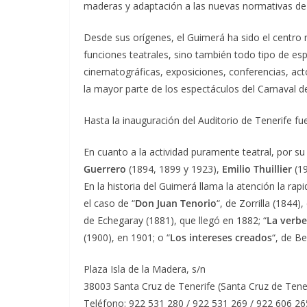
maderas y adaptación a las nuevas normativas de s
Desde sus orígenes, el Guimerá ha sido el centro ne
funciones teatrales, sino también todo tipo de es
cinematográficas, exposiciones, conferencias, act
la mayor parte de los espectáculos del Carnaval de 
Hasta la inauguración del Auditorio de Tenerife fu
En cuanto a la actividad puramente teatral, por s
Guerrero
(1894, 1899 y 1923),
Emilio Thuillier
(19
En la historia del Guimerá llama la atención la r
el caso de “
Don Juan Tenorio
“, de Zorrilla (1844
de Echegaray (1881), que llegó en 1882; “
La verb
(1900), en 1901; o “
Los intereses creados
“, de B
Plaza Isla de la Madera, s/n
38003 Santa Cruz de Tenerife (Santa Cruz de Tene
Teléfono: 922 531 280 / 922 531 269 / 922 606 26