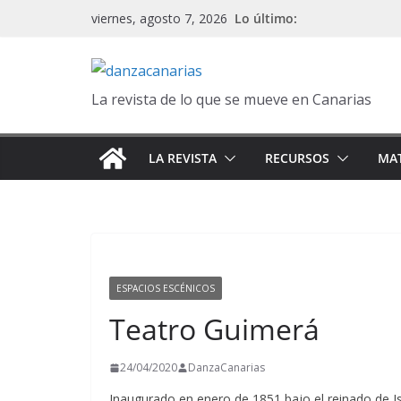
Saltar
Lo último:
viernes, agosto 7, 2026
al
contenido
La revista de lo que se mueve en Canarias
LA REVISTA
RECURSOS
MAT
ESPACIOS ESCÉNICOS
Teatro Guimerá
24/04/2020
DanzaCanarias
Inaugurado en enero de 1851 bajo el reinado de Is