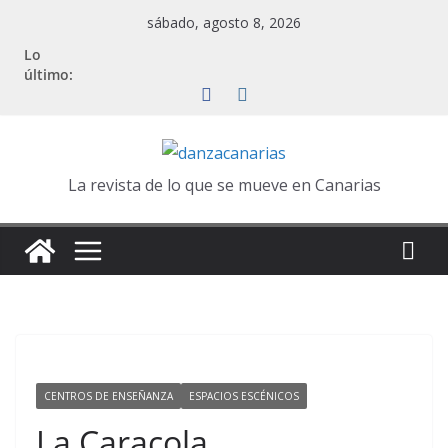
Saltar
sábado, agosto 8, 2026
al
Lo
contenido
último:
La revista de lo que se mueve en Canarias
CENTROS DE ENSEÑANZA
ESPACIOS ESCÉNICOS
La Caracola