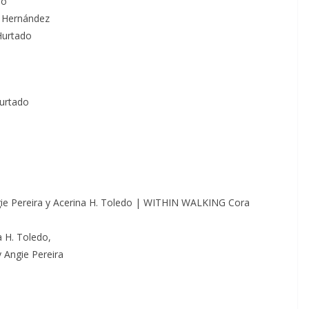
do
 Hernández
Hurtado
urtado
e Pereira y Acerina H. Toledo | WITHIN WALKING Cora
H. Toledo,
 Angie Pereira