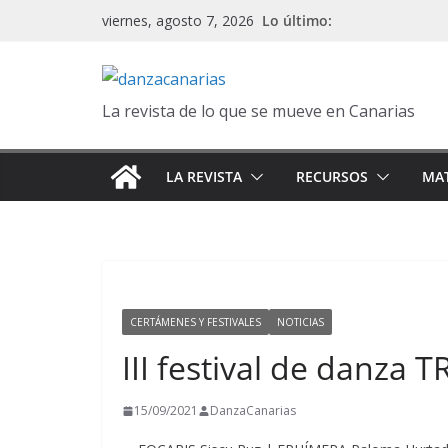
Saltar
Lo último:
viernes, agosto 7, 2026
al
contenido
La revista de lo que se mueve en Canarias
LA REVISTA
RECURSOS
MAT
CERTÁMENES Y FESTIVALES
NOTICIAS
III festival de danza
15/09/2021
DanzaCanarias