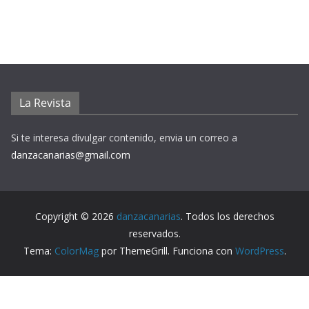
La Revista
Si te interesa divulgar contenido, envia un correo a
danzacanarias@gmail.com
Copyright © 2026
danzacanarias
. Todos los derechos
reservados.
Tema:
ColorMag
por ThemeGrill. Funciona con
WordPress
.
Aviso Legal
Política de Privacidad
Política de Cookies