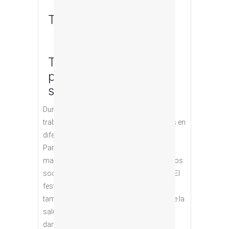
Talleres para mayores
Taller para
profesionales
sanitarios
Durante la semana del 17 al 21 de abril
trabajaremos con jóvenes de 7 a 20 años en
diferentes centros educativos del área del
Parque de Juan Pablo II, así como con
mayores de la comunidad, tanto de centros
sociosanitarios como de asociaciones. El
festival TRANSITANDO Fundación DISA
también se ocupa de los profesionales de la
salud que podrán disfrutar de talleres de
danza, yoga y pilates.