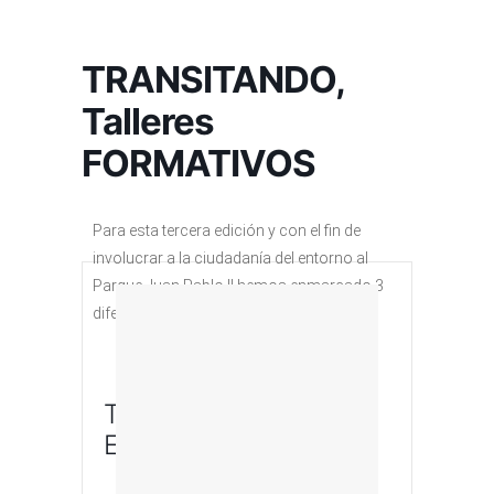
TRANSITANDO,
Talleres
FORMATIVOS
Para esta tercera edición y con el fin de
involucrar a la ciudadanía del entorno al
Parque Juan Pablo II hemos enmarcado 3
diferentes talleres de movimiento:
Talleres Centros
Educativos