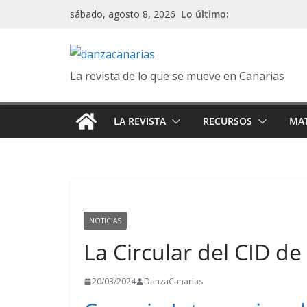
Saltar
Lo último:
sábado, agosto 8, 2026
al
contenido
La revista de lo que se mueve en Canarias
LA REVISTA
RECURSOS
MAT
NOTICIAS
La Circular del CID d
20/03/2024
DanzaCanarias