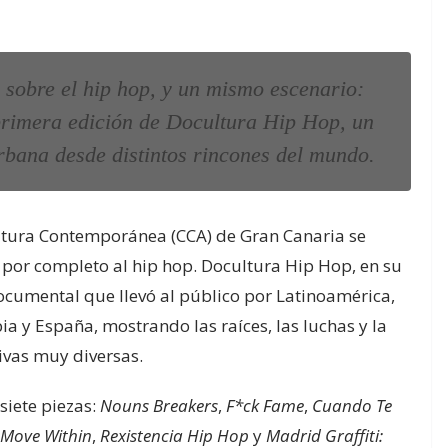
 sobre el hip hop, y un mismo escenario:
rimera edición de Docultura Hip Hop, un
urbana desde distintos rincones del mundo.
Cultura Contemporánea (CCA) de Gran Canaria se
 por completo al hip hop. Docultura Hip Hop, en su
ocumental que llevó al público por Latinoamérica,
a y España, mostrando las raíces, las luchas y la
ivas muy diversas.
siete piezas:
Nouns Breakers
,
F*ck Fame
,
Cuando Te
 Move Within
,
Rexistencia Hip Hop
y
Madrid Graffiti: