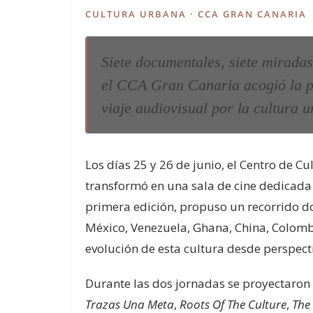
CULTURA URBANA · CCA GRAN CANARIA
Siete documentales, siete miradas
el CCA Gran Canaria acogió la p
viaje audiovisual por la cultura 
Los días 25 y 26 de junio, el Centro de 
transformó en una sala de cine dedicada
primera edición, propuso un recorrido d
México, Venezuela, Ghana, China, Colombi
evolución de esta cultura desde perspect
Durante las dos jornadas se proyectaron 
Trazas Una Meta
,
Roots Of The Culture
,
The