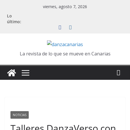
Saltar
viernes, agosto 7, 2026
al
Lo
contenido
último:
La revista de lo que se mueve en Canarias
NOTICIAS
Talleres DanzaVerso con