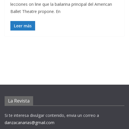
lecciones on line que la bailarina principal del American
Ballet Theatre propone. En
Leer más
La Revista
Si te interesa divulgar contenido, envia un correo a
danzacanarias@gmail.com