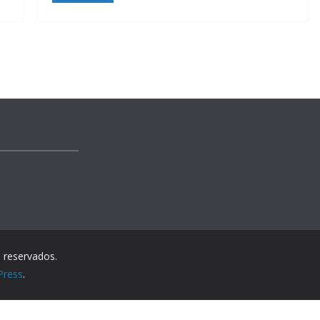
 reservados.
Press
.
Política de Privacidad
Política de Cookies
Configuración