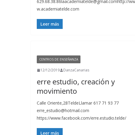
629.68.38.86laacademiatelde@gmail.comhttp://w
w.academiatelde.com
Leer más
CENTROS DE ENSEÑANZA
12/12/2019
DanzaCanarias
erre estudio, creación y
movimiento
Calle Oriente,28TeldeLlamar 617 71 93 77
erre_estudio@hotmail.com
https://www.facebook.com/erre.estudio.telde/
Leer más