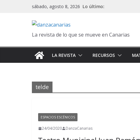
Saltar
Lo último:
sábado, agosto 8, 2026
al
contenido
La revista de lo que se mueve en Canarias
LA REVISTA
RECURSOS
MAT
telde
ESPACIOS ESCÉNICOS
24/04/2020
DanzaCanarias