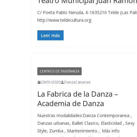
Teatro Municipal Juan Ramón
C/ Poeta Pablo Neruda, 6-1635210 Telde (Las Pal
http://www.teldecultura.org
Leer más
CENTROS DE ENSEÑANZA
29/01/2020
DanzaCanarias
La Fabrica de la Danza –
Academia de Danza
Nuestras modalidades:Danza Contemporanea ,
Danzas urbanas, Ballet Clasico, Elasticidad , Sexy
Style, Zumba , Mantenimiento… Más info: