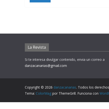
La Revista
Si te interesa divulgar contenido, envia un correo a
danzacanarias@gmail.com
Copyright © 2026
danzacanarias
. Todos los derechos
Tema:
ColorMag
por ThemeGrill. Funciona con
Word
Aviso Legal