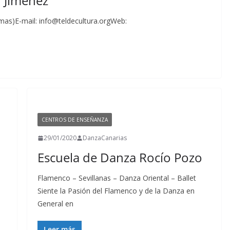
 Jiménez
mas)E-mail: info@teldecultura.orgWeb:
CENTROS DE ENSEÑANZA
29/01/2020
DanzaCanarias
Escuela de Danza Rocío Pozo
Flamenco – Sevillanas – Danza Oriental – Ballet
Siente la Pasión del Flamenco y de la Danza en
General en
Leer más