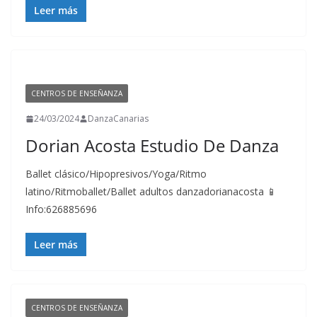
Leer más
CENTROS DE ENSEÑANZA
24/03/2024
DanzaCanarias
Dorian Acosta Estudio De Danza
Ballet clásico/Hipopresivos/Yoga/Ritmo
latino/Ritmoballet/Ballet adultos danzadorianacosta 📱
Info:626885696
Leer más
CENTROS DE ENSEÑANZA