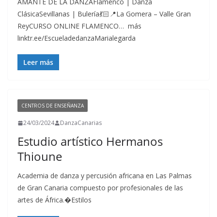
AMANTE DE LA DANZAFlamenco | Danza
ClásicaSevillanas | Bulería💃🏻📍La Gomera – Valle Gran
ReyCURSO ONLINE FLAMENCO… más
linktr.ee/EscueladedanzaMarialegarda
Leer más
CENTROS DE ENSEÑANZA
24/03/2024
DanzaCanarias
Estudio artístico Hermanos
Thioune
Academia de danza y percusión africana en Las Palmas
de Gran Canaria compuesto por profesionales de las
artes de África.�Estilos