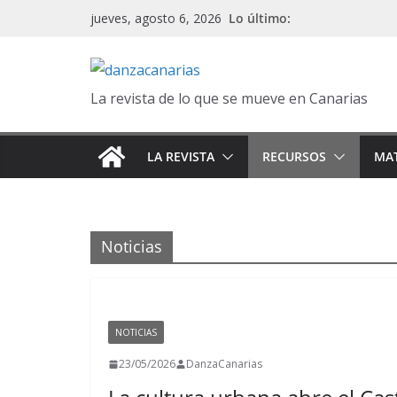
Saltar
Lo último:
jueves, agosto 6, 2026
al
contenido
La revista de lo que se mueve en Canarias
LA REVISTA
RECURSOS
MAT
Noticias
NOTICIAS
23/05/2026
DanzaCanarias