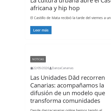
La cultura urbana abre el Cas
africana y hip hop
El Castillo de Mata recibió la tarde del viernes a
Leer más
NOTICIAS
22/05/2026
DanzaCanarias
Las Unidades Dād recorren
Canarias: acompañamos la
difusión de un modelo que
transforma comunidades
Desde danzacanarias.online hemos tenido el