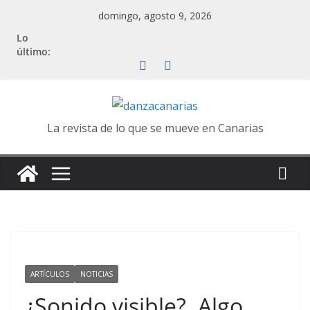
Saltar
domingo, agosto 9, 2026
al
Lo
contenido
último:
La revista de lo que se mueve en Canarias
ARTÍCULOS
NOTICIAS
¿Sonido visible?. Algo