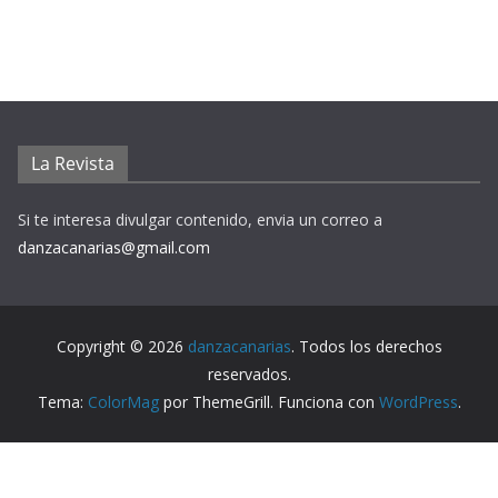
La Revista
Si te interesa divulgar contenido, envia un correo a
danzacanarias@gmail.com
Copyright © 2026
danzacanarias
. Todos los derechos
reservados.
Tema:
ColorMag
por ThemeGrill. Funciona con
WordPress
.
Aviso Legal
Política de Privacidad
Política de Cookies