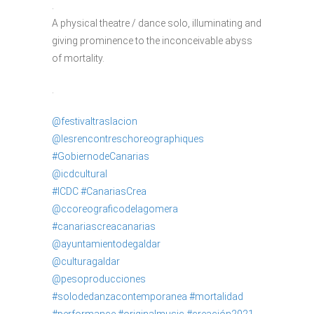
.
A physical theatre / dance solo, illuminating and
giving prominence to the inconceivable abyss
of mortality.
.
@festivaltraslacion
@lesrencontreschoreographiques
#GobiernodeCanarias
@icdcultural
#ICDC
#CanariasCrea
@ccoreograficodelagomera
#canariascreacanarias
@ayuntamientodegaldar
@culturagaldar
@pesoproducciones
#solodedanzacontemporanea
#mortalidad