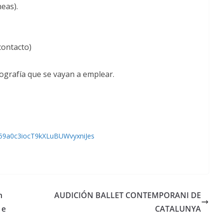
neas).
contacto)
nografía que se vayan a emplear.
59a0c3iocT9kXLuBUWvyxniJes
n
AUDICIÓN BALLET CONTEMPORANI DE
 e
CATALUNYA