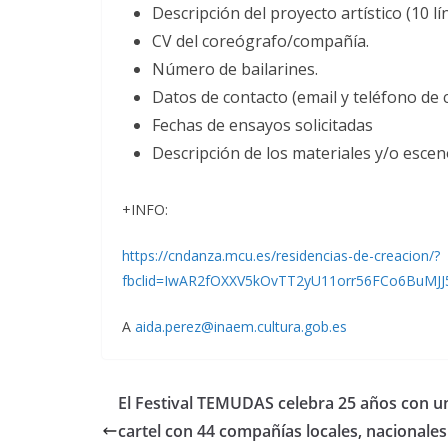
Descripción del proyecto artístico (10 lí
CV del coreógrafo/compañía.
Número de bailarines.
Datos de contacto (email y teléfono de 
Fechas de ensayos solicitadas
Descripción de los materiales y/o esce
+INFO:
https://cndanza.mcu.es/residencias-de-creacion/?
fbclid=IwAR2fOXXV5kOvTT2yU11orr56FCo6BuMJJ
A
aida.perez@inaem.cultura.gob.es
El Festival TEMUDAS celebra 25 años con u
cartel con 44 compañías locales, nacionales