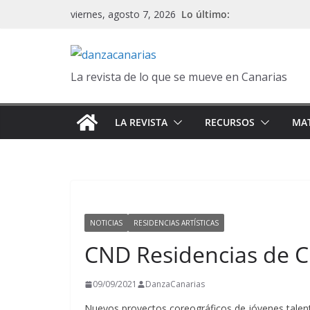
Saltar
Lo último:
viernes, agosto 7, 2026
al
contenido
La revista de lo que se mueve en Canarias
LA REVISTA
RECURSOS
MAT
NOTICIAS
RESIDENCIAS ARTÍSTICAS
CND Residencias de C
09/09/2021
DanzaCanarias
Nuevos proyectos coreográficos de jóvenes talent