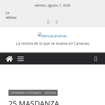
Saltar
viernes, agosto 7, 2026
al
Lo
contenido
último:
La revista de lo que se mueve en Canarias
CERTÁMENES Y FESTIVALES
NOTICIAS
25 MASDANZA