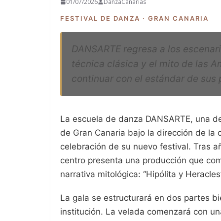
01/07/2026
DanzaCanarias
FESTIVAL DE DANZA · GRAN CANARIA
DANSARTE regresa a los escenari
técnica clásica y el mito de las
continuar con el estándar de sus
La escuela de danza DANSARTE, una de l
de Gran Canaria bajo la dirección de la
celebración de su nuevo festival. Tras 
centro presenta una producción que com
narrativa mitológica: “Hipólita y Heracles
La gala se estructurará en dos partes bie
institución. La velada comenzará con u