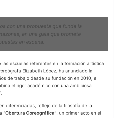
os con una propuesta que funde la
 Amazonas, en una gala que promete
 puestas en escena.
as escuelas referentes en la formación artística
 coreógrafa Elízabeth López, ha anunciado la
años de trabajo desde su fundación en 2010, el
bina el rigor académico con una ambiciosa
”.
n diferenciadas, reflejo de la filosofía de la
na
“Obertura Coreográfica”
, un primer acto en el