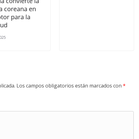
a convierte la
ra coreana en
tor para la
tud
025
licada.
Los campos obligatorios están marcados con
*