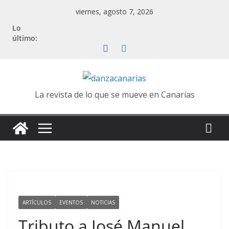
Saltar
viernes, agosto 7, 2026
al
Lo
contenido
último:
La revista de lo que se mueve en Canarias
ARTÍCULOS
EVENTOS
NOTICIAS
Tributo a José Manuel