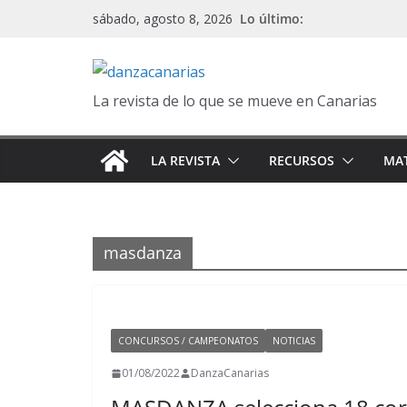
Saltar
Lo último:
sábado, agosto 8, 2026
al
contenido
La revista de lo que se mueve en Canarias
LA REVISTA
RECURSOS
MAT
masdanza
CONCURSOS / CAMPEONATOS
NOTICIAS
01/08/2022
DanzaCanarias